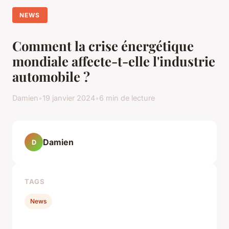
NEWS
Comment la crise énergétique
mondiale affecte-t-elle l'industrie
automobile ?
Damien
•
19 janvier 2024
•
6 min de lecture
Damien
D
TAGS
News