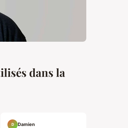
lisés dans la
Damien
D