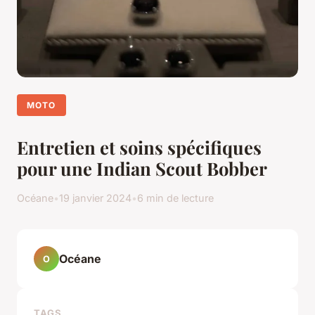
MOTO
Entretien et soins spécifiques
pour une Indian Scout Bobber
Océane
•
19 janvier 2024
•
6 min de lecture
Océane
O
TAGS