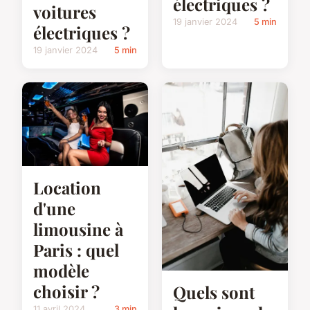
électriques ?
voitures
19 janvier 2024
5 min
électriques ?
19 janvier 2024
5 min
Location
d'une
limousine à
Paris : quel
modèle
choisir ?
Quels sont
11 avril 2024
3 min