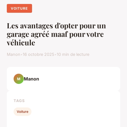
VOITURE
Les avantages d'opter pour un
garage agréé maaf pour votre
véhicule
Manon
•
16 octobre 2025
•
10 min de lecture
Manon
M
TAGS
Voiture