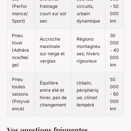
(Perfor
freinage
circuits,
- 50
mance/
court sur sol
urbain
000
Sport)
sec
dynamique
km
Pneu
30
Accroche
Régions
hiver
000
maximale
montagneu
(Adhére
- 40
sur neige et
ses, hivers
nce/Nei
000
verglas
rigoureux
ge)
km
Pneu
50
Équilibre
Urbain,
toutes
000
entre été et
périphériq
saisons
- 60
hiver, pas de
ue, climat
(Polyval
000
changement
tempéré
ence)
km
Vos questions fréquentes