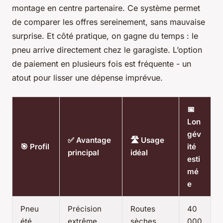
montage en centre partenaire. Ce système permet
de comparer les offres sereinement, sans mauvaise
surprise. Et côté pratique, on gagne du temps : le
pneu arrive directement chez le garagiste. L’option
de paiement en plusieurs fois est fréquente - un
atout pour lisser une dépense imprévue.
📅
Lon
gév
✅ Avantage
🛣️ Usage
🎯 Profil
ité
principal
idéal
esti
mé
e
Pneu
Précision
Routes
40
été
extrême,
sèches,
000