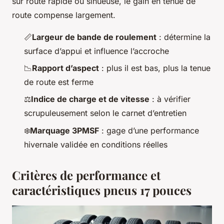
sur route rapide ou sinueuse, le gain en tenue de
route compense largement.
📏
Largeur de bande de roulement
: détermine la
surface d’appui et influence l’accroche
📉
Rapport d’aspect
: plus il est bas, plus la tenue
de route est ferme
⚖️
Indice de charge et de vitesse
: à vérifier
scrupuleusement selon le carnet d’entretien
❄️
Marquage 3PMSF
: gage d’une performance
hivernale validée en conditions réelles
Critères de performance et
caractéristiques pneus 17 pouces